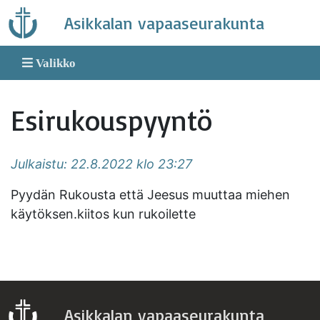
Skip
Asikkalan vapaaseurakunta
to
content
Valikko
Esirukouspyyntö
Julkaistu: 22.8.2022 klo 23:27
Pyydän Rukousta että Jeesus muuttaa miehen
käytöksen.kiitos kun rukoilette
Asikkalan vapaaseurakunta