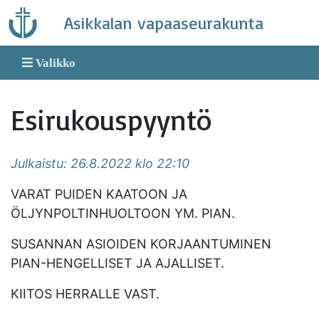
Skip
Asikkalan vapaaseurakunta
to
content
Valikko
Esirukouspyyntö
Julkaistu: 26.8.2022 klo 22:10
VARAT PUIDEN KAATOON JA
ÖLJYNPOLTINHUOLTOON YM. PIAN.
SUSANNAN ASIOIDEN KORJAANTUMINEN
PIAN-HENGELLISET JA AJALLISET.
KIITOS HERRALLE VAST.