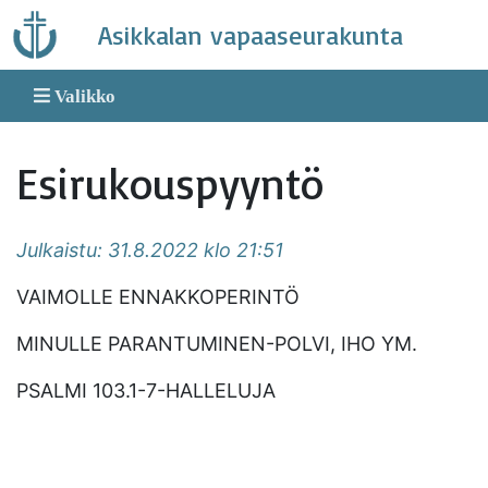
Skip
Asikkalan vapaaseurakunta
to
content
Valikko
Esirukouspyyntö
Julkaistu: 31.8.2022 klo 21:51
VAIMOLLE ENNAKKOPERINTÖ
MINULLE PARANTUMINEN-POLVI, IHO YM.
PSALMI 103.1-7-HALLELUJA