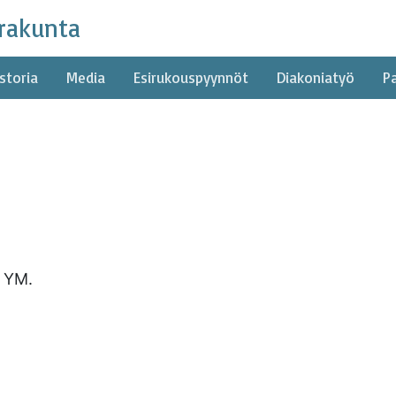
rakunta
storia
Media
Esirukouspyynnöt
Diakoniatyö
P
 YM.