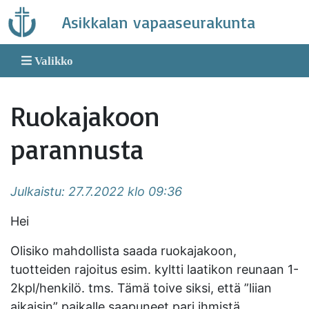
Skip
Asikkalan vapaaseurakunta
to
content
Valikko
Ruokajakoon
parannusta
Julkaistu: 27.7.2022 klo 09:36
Hei
Olisiko mahdollista saada ruokajakoon,
tuotteiden rajoitus esim. kyltti laatikon reunaan 1-
2kpl/henkilö. tms. Tämä toive siksi, että ”liian
aikaisin” paikalle saapuneet pari ihmistä