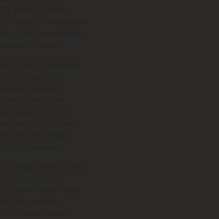
Tie tehkää suoraksi.
Te laaksot, kohotkaatte,
te vuoret, vaipukaatte
aukeiksi, sileiksi.
Nöyryyttä, hiljaisuutta
Jumala rakastaa,
ei kärsi kopeutta,
ylpeitä vastustaa.
Kun sydän haluinen
Herraansa odottaapi,
se tietä valmistaapi
tulolle Jeesuksen.
Oi Jeesus, armon tuoja,
nyt sydän avaja,
ja uuden mielen luoja,
tie itse valmista.
Voi, jospa minäkin