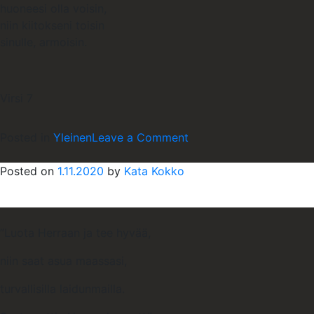
huoneesi olla voisin,
niin kiitokseni toisin
sinulle, armoisin.
Virsi 7
on
Posted in
Yleinen
Leave a Comment
Posted on
1.11.2020
by
Kata Kokko
”Luota Herraan ja tee hyvää,
niin saat asua maassasi,
turvallisilla laidunmailla.