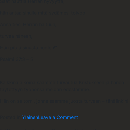
Saat nauttia Herran hyvyyttä,
hän antaa sinulle mitä sydämesi toivoo.
Anna tiesi Herran haltuun,
turvaa häneen,
Hän pitää sinusta huolen!”
Psalmi 37:3 – 5
Kaikkina aikoina saamme turvautua Kristukseen ja hänen
täytettyyn työhönsä meidän edestämme.
Hän on se torni, jonne saamme juosta turvaan – tänäänkin!
on
Posted in
Yleinen
Leave a Comment